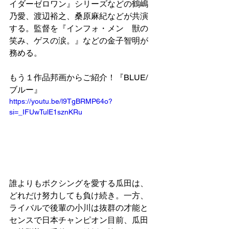
イダーゼロワン』シリーズなどの鶴嶋
乃愛、渡辺裕之、桑原麻紀などが共演
する。監督を『インフォ・メン　獣の
笑み、ゲスの涙。』などの金子智明が
務める。
もう１作品邦画からご紹介！『BLUE/
ブルー』
https://youtu.be/l9TgBRMP64o?
si=_IFUwTulE1sznKRu
誰よりもボクシングを愛する瓜田は、
どれだけ努力しても負け続き。一方、
ライバルで後輩の小川は抜群の才能と
センスで日本チャンピオン目前、瓜田