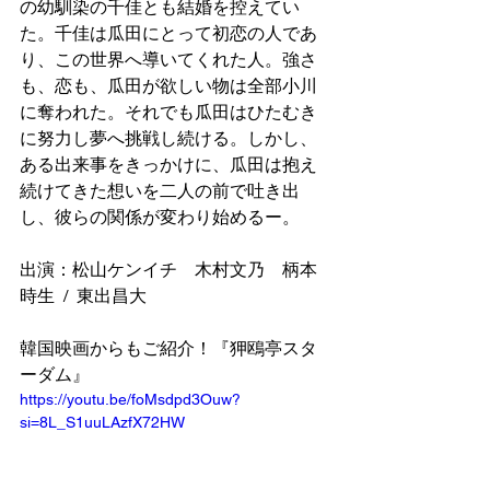
の幼馴染の千佳とも結婚を控えてい
た。千佳は瓜田にとって初恋の人であ
り、この世界へ導いてくれた人。強さ
も、恋も、瓜田が欲しい物は全部小川
に奪われた。それでも瓜田はひたむき
に努力し夢へ挑戦し続ける。しかし、
ある出来事をきっかけに、瓜田は抱え
続けてきた想いを二人の前で吐き出
し、彼らの関係が変わり始めるー。
出演：松山ケンイチ　木村文乃　柄本
時生  /  東出昌大
韓国映画からもご紹介！『狎鴎亭スタ
ーダム』
https://youtu.be/foMsdpd3Ouw?
si=8L_S1uuLAzfX72HW