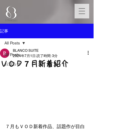
記事
All Posts
BLANCO SUITE
All Posts
2024年7月1日
読了時間: 3分
ＶＯＤ７月新着紹介
お知らせ
７
月もＶＯＤ新着作品、話題作が目白