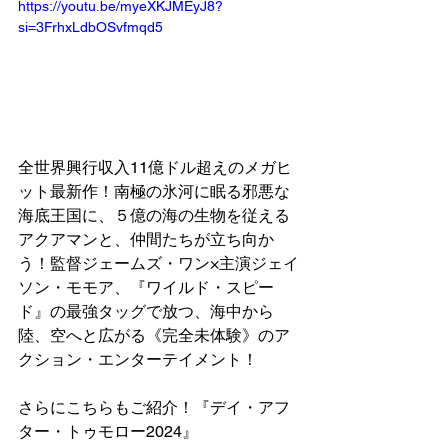
https://youtu.be/myeXKJMEyJ8?
si=3FrhxLdbOSvfmqd5
全世界興行収入11億ドル超えのメガヒ
ット最新作！南極の氷河に眠る邪悪な
海底王国に、５億の海の生物を従える
アクアマンと、仲間たちが立ち向か
う！監督ジェームズ・ワン×主演ジェイ
ソン・モモア、『ワイルド・スピー
ド』の最強タッグで放つ、海中から
陸、空へと広がる《完全未体験》のア
クション・エンターテイメント！
さらにこちらもご紹介！『デイ・アフ
ター・トゥモロー2024』