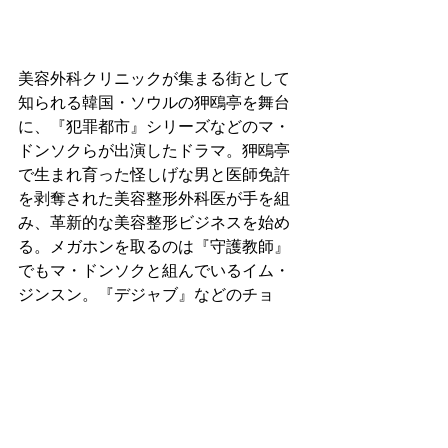
美容外科クリニックが集まる街として
知られる韓国・ソウルの狎鴎亭を舞台
に、『犯罪都市』シリーズなどのマ・
ドンソクらが出演したドラマ。狎鴎亭
で生まれ育った怪しげな男と医師免許
を剥奪された美容整形外科医が手を組
み、革新的な美容整形ビジネスを始め
る。メガホンを取るのは『守護教師』
でもマ・ドンソクと組んでいるイム・
ジンスン。『デジャブ』などのチョ
ン・ギョンホ、『ジャンルだけロマン
ス』などのオ・ナラのほか、オ・ヨン
ソ、チェ・ビョンモらが出演する。
邦画、洋画、バラエティ、アダル
ト・・・　豊富な作品の中らからお好