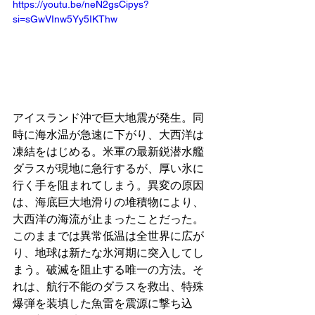
https://youtu.be/neN2gsCipys?
si=sGwVInw5Yy5IKThw
アイスランド沖で巨大地震が発生。同
時に海水温が急速に下がり、大西洋は
凍結をはじめる。米軍の最新鋭潜水艦
ダラスが現地に急行するが、厚い氷に
行く手を阻まれてしまう。異変の原因
は、海底巨大地滑りの堆積物により、
大西洋の海流が止まったことだった。
このままでは異常低温は全世界に広が
り、地球は新たな氷河期に突入してし
まう。破滅を阻止する唯一の方法。そ
れは、航行不能のダラスを救出、特殊
爆弾を装填した魚雷を震源に撃ち込