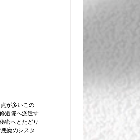
な点が多いこの
修道院へ派遣す
秘密へとたどり
“悪魔のシスタ