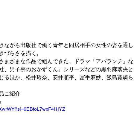
きながら出版社で働く青年と同居相手の女性の姿を通し
きづらさを描く。
さまざまな作品で組んできた、ドラマ「アバランチ」な
社、男子寮のおかずくん』シリーズなどの黒羽麻璃央と
じるほか、松井玲奈、安井順平、冨手麻妙、飯島寛騎ら
品ご紹介
』
n-NXwrWY?si=6EBfoL7wxF4l1jYZ