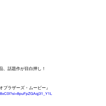
品、話題作が目白押し！
オブラザーズ・ムービー』
2GY8xC0I?si=8puFpZGAqj31_Y1L