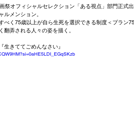
映画祭オフィシャルセレクション「ある視点」部門正式
ャルメンション。
すべく75歳以上が自ら生死を選択できる制度＜プラン7
く翻弄される人々の姿を描く。
『生きててごめんなさい』
gYYCQW9HM?si=0aHE5LDI_EGqSKzb