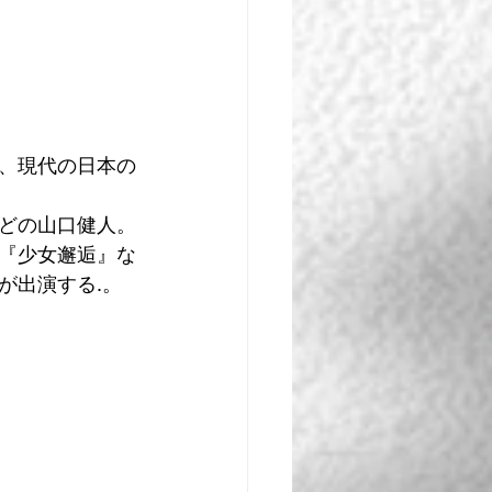
、現代の日本の
どの山口健人。
『少女邂逅』な
が出演する.。