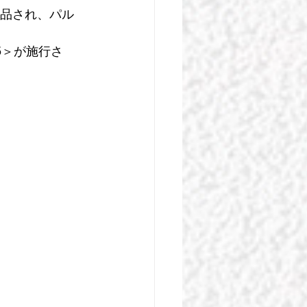
出品され、パル
5＞が施行さ