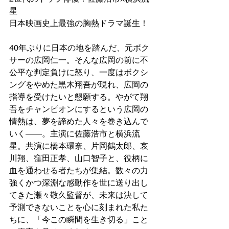
星
日本映画史上最強の胸熱ドラマ誕生！
40年ぶりに日本の地を踏んだ、元ボク
サーの広岡仁一。そんな広岡の前に不
公平な判定負けに怒り、一度はボクシ
ングをやめた黒木翔吾が現れ、広岡の
指導を受けたいと懇願する。やがて翔
吾をチャンピオンにするという広岡の
情熱は、夢を諦めた人々を巻き込んで
いく――。主演に佐藤浩市と横浜流
星。共演に橋本環奈、片岡鶴太郎、哀
川翔、窪田正孝、山口智子と、役柄に
血を通わせる者たちが集結。数々の力
強くかつ深淵な感動作を世に送り出し
てきた瀬々敬久監督が、未来は決して
予測できないことを心に刻まれた私た
ちに、「今この瞬間を生き切る」こと