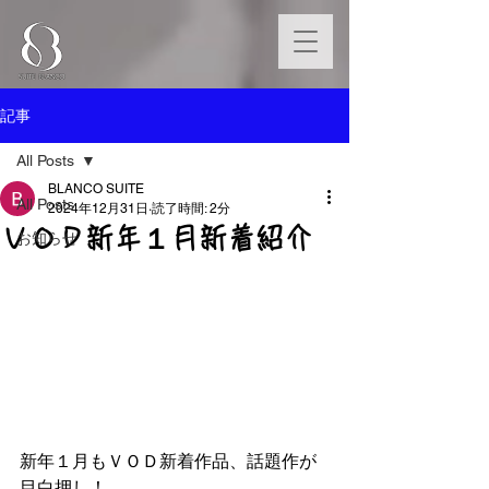
記事
All Posts
BLANCO SUITE
All Posts
2024年12月31日
読了時間: 2分
ＶＯＤ新年１月新着紹介
お知らせ
新年１月もＶＯＤ新着作品、話題作が
目白押し！