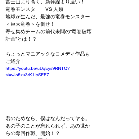
富士山より高く、新幹線より速い！
竜巻モンスター　VS 人類
地球が生んだ、最強の竜巻モンスター
＜巨大竜巻＞を倒せ！
寄せ集めチームの前代未聞の“竜巻破壊
計画”とは！？
ちょっとマニアックなコメディ作品も
ご紹介！
https://youtu.be/uDqEys9RNTQ?
si=vJo5zu3rK1IpSFF7
君のためなら、僕はなんだってヤる。
あの子のことが忘れられず、あの世か
らの奪回作戦、開始！？