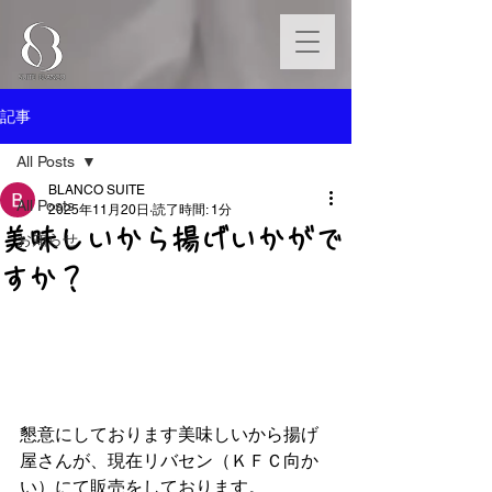
記事
All Posts
BLANCO SUITE
All Posts
2025年11月20日
読了時間: 1分
美味しいから揚げいかがで
お知らせ
すか？
懇意にしております美味しいから揚げ
屋さんが、現在リバセン（ＫＦＣ向か
い）にて販売をしております。