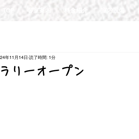
TOP
客室案内
料金紹介
室内設備
024年11月14日
読了時間: 1分
ラリーオープン