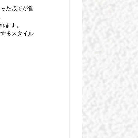
なった叔母が営
。
れます。
ンするスタイル