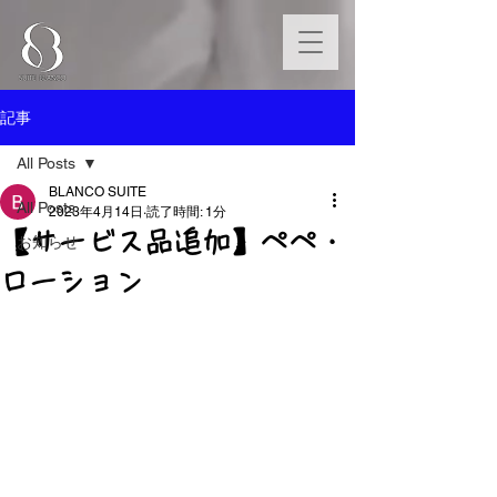
記事
All Posts
BLANCO SUITE
All Posts
2023年4月14日
読了時間: 1分
【サービス品追加】ぺぺ・
お知らせ
ローション